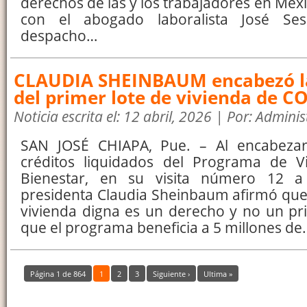
derechos de las y los trabajadores en Mé
con el abogado laboralista José Se
despacho…
CLAUDIA SHEINBAUM encabezó l
del primer lote de vivienda de 
Noticia escrita el: 12 abril, 2026 | Por: Admini
SAN JOSÉ CHIAPA, Pue. – Al encabezar
créditos liquidados del Programa de V
Bienestar, en su visita número 12 a 
presidenta Claudia Sheinbaum afirmó que
vivienda digna es un derecho y no un pri
que el programa beneficia a 5 millones de
Página 1 de 864
1
2
3
Siguiente ›
Ultima »