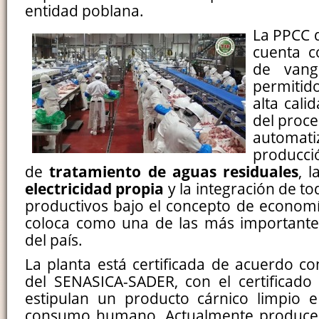
entidad poblana.
La PPCC 
cuenta c
de vang
permitid
alta cali
del proce
automat
producci
de
tratamiento de aguas residuales
, 
electricidad propia
y la integración de t
productivos bajo el concepto de economía
coloca como una de las más importante
del país.
La planta está certificada de acuerdo co
del SENASICA-SADER, con el certificado
estipulan un producto cárnico limpio e
consumo humano. Actualmente produce