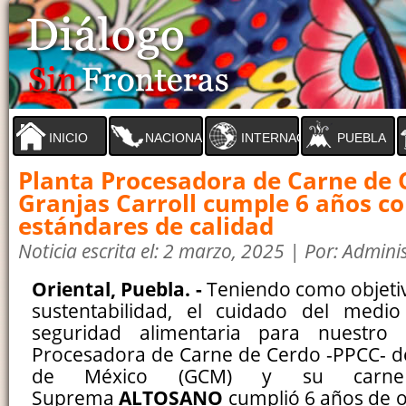
INICIO
NACIONAL
INTERNACIONAL
PUEBLA
Planta Procesadora de Carne de 
Granjas Carroll cumple 6 años co
estándares de calidad
Noticia escrita el: 2 marzo, 2025 | Por: Admini
Oriental, Puebla. -
Teniendo como objetivo
sustentabilidad, el cuidado del medi
seguridad alimentaria para nuestro 
Procesadora de Carne de Cerdo -PPCC- de
de México (GCM) y su carne
Suprema
ALTOSANO
cumplió 6 años de o