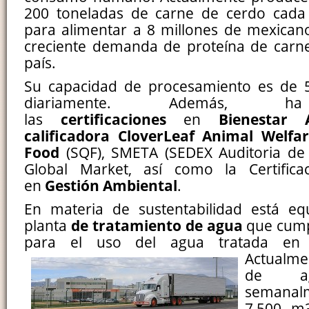
200 toneladas de carne de cerdo cada a
para alimentar a 8 millones de mexicanos
creciente demanda de proteína de carne
país.
Su capacidad de procesamiento es de 5
diariamente. Además, h
las
certificaciones
en
Bienestar
calificadora CloverLeaf Animal Welfar
Food
(SQF), SMETA (SEDEX Auditoria de 
Global Market, así como la Certific
en
Gestión Ambiental
.
En materia de sustentabilidad está e
planta
de tratamiento de agua
que cumpl
para el uso del agua tratada en r
Actualm
de ag
semana
7,500 m