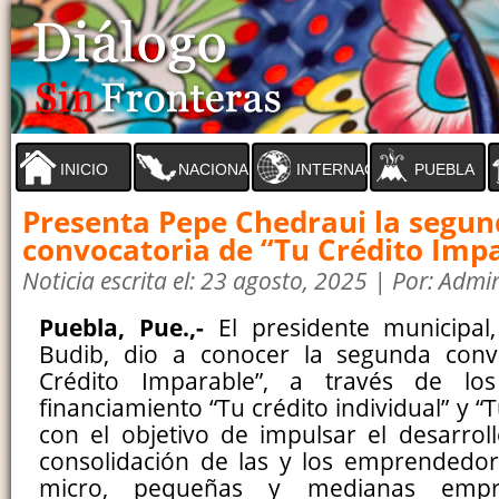
INICIO
NACIONAL
INTERNACIONAL
PUEBLA
Presenta Pepe Chedraui la segu
convocatoria de “Tu Crédito Imp
Noticia escrita el: 23 agosto, 2025 | Por: Admi
Puebla, Pue.,-
El presidente municipal
Budib, dio a conocer la segunda conv
Crédito Imparable”, a través de l
financiamiento “Tu crédito individual” y “T
con el objetivo de impulsar el desarroll
consolidación de las y los emprendedor
micro, pequeñas y medianas empr