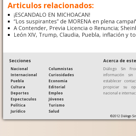
Articulos relacionados:
¡ESCANDALO EN MICHOACAN!
“Los suspirantes” de MORENA en plena campañ
A Contender, Previa Licencia o Renuncia; She
León XIV, Trump, Claudia, Puebla, inflación y tor
Secciones
Acerca de este
Nacional
Columnistas
Diálogo Sin Fr
Internacional
Curiosidades
información si
Puebla
Economia
establecer conta
Cultura
Editorial
propiciar su op
Deportes
Empleo
nacional e internac
Espectaculos
Jóvenes
Política
Turismo
Jurídico
Salud
©2012 Diálogo Sin