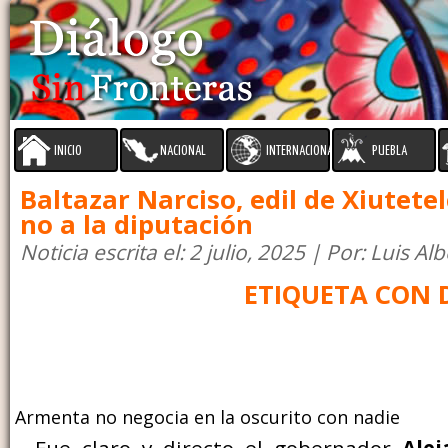
INICIO
NACIONAL
INTERNACIONAL
PUEBLA
Baltazar Narciso, edil de Xiutetel
no a la diputación
Noticia escrita el: 2 julio, 2025 | Por: Luis A
ETIQUETA CON DE
Armenta no negocia en la oscurito con nadie