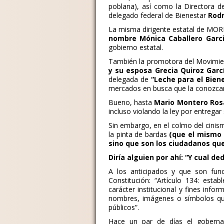
poblana), así como la Directora d
delegado federal de Bienestar
Rodr
La misma dirigente estatal de M
nombre Mónica Caballero Garc
gobierno estatal.
También la promotora del Movimi
y su esposa Grecia Quiroz Garc
delegada de
“Leche para el Biene
mercados en busca que la conozcan 
Bueno, hasta
Mario Montero Ro
incluso violando la ley por entregar 
Sin embargo, en el colmo del cini
la pinta de bardas
(que el mismo 
sino que son los ciudadanos qu
Diría alguien por ahí: “Y cual d
A los anticipados y que son func
Constitución: “Artículo 134: est
carácter institucional y fines infor
nombres, imágenes o símbolos que
públicos”.
Hace un par de días el goberna