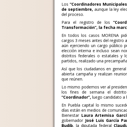
Los
“Coordinadores Municipales
de septiembre,
aunque la ley elec
del proceso.
Para el registro de los
“Coor
Transformación”, la fecha marc
En todos los casos MORENA pid
cargos 3 meses antes del registro an
aún ejerciendo un cargo público p
elección interna e incluso sean 
distritos federales o estatales y
partidos, realizado una precampaña
Así que los ciudadanos en gener
abierta campaña y realizan reunion
que reúnen.
Lo mismo podemos ver al presiden
los fines de semana el distri
“Coordinador”,
luego candidato a l
En Puebla capital lo mismo suced
días están en medios de comunicaci
Bienestar
Laura Artemisa Garc
gobernador
José Luis García Pa
Budib
, la diputada federal
Claudi