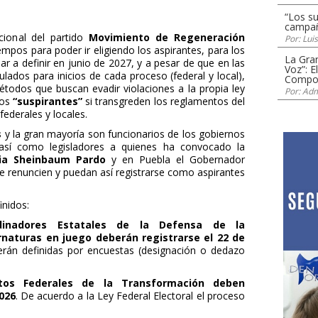
“Los s
campañ
ional del partido
Movimiento de Regeneración
Por: Lui
iempos para poder ir eligiendo los aspirantes, para los
La Gra
ar a definir en junio de 2027, y a pesar de que en las
Voz”: E
ulados para inicios de cada proceso (federal y local),
Compos
odos que buscan evadir violaciones a la propia ley
Por: Adm
los
“suspirantes”
si transgreden los reglamentos del
 federales y locales.
s
y la gran mayoría son funcionarios de los gobiernos
, así como legisladores a quienes ha convocado la
ia Sheinbaum Pardo
y en Puebla el Gobernador
ue renuncien y puedan así registrarse como aspirantes
nidos:
dinadores Estatales de la Defensa de la
naturas en juego deberán registrarse el 22 de
án definidas por encuestas (designación o dedazo
itos Federales de la Transformación deben
026
. De acuerdo a la Ley Federal Electoral el proceso