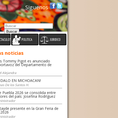
Siguenos
CTACULOS
POLITICA
JURIDICO
s noticias
 Tommy Pigot es anunciado
ortavoz del Departamento de
tl Alejandra
NDALO EN MICHOACAN!
as De los Santos H.
e Puebla 2026 se consolida entre
ores del país: Josefina Rodríguez
inistrador
tayde presente en la Gran Feria de
 2026
inistrador