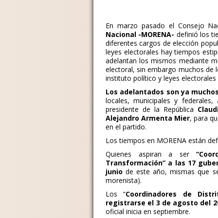
En marzo pasado el Consejo Nac
Nacional -MORENA-
definió los t
diferentes cargos de elección popul
leyes electorales hay tiempos estip
adelantan los mismos mediante mét
electoral, sin embargo muchos de 
instituto político y leyes electorales
Los adelantados son ya mucho
locales, municipales y federales
presidente de la República
Claud
Alejandro Armenta Mier
, para q
en el partido.
Los tiempos en MORENA están defi
Quienes aspiran a ser
“Coor
Transformación” a las 17 guber
junio
de este año, mismas que ser
morenista).
Los “
Coordinadores de Distr
registrarse el 3 de agosto del 2
oficial inicia en septiembre.