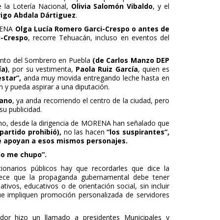
e la Lotería Nacional,
Olivia Salomón Vibaldo
, y el
igo Abdala Dártiguez
.
ORENA
Olga Lucía Romero Garci-Crespo o antes de
i-Crespo
, recorre Tehuacán, incluso en eventos del
ento del Sombrero en Puebla
(de Carlos Manzo DEP
ía)
, por su vestimenta,
Paola Ruiz García
, quien es
star”,
anda muy movida entregando leche hasta en
y pueda aspirar a una diputación.
sano
, ya anda recorriendo el centro de la ciudad, pero
su publicidad.
smo, desde la dirigencia de MORENA han señalado que
partido prohibió),
no las hacen
“los suspirantes”,
e apoyan a esos mismos personajes.
edo me chupo”.
ionarios públicos hay que recordarles que dice la
ablece que la propaganda gubernamental debe tener
mativos, educativos o de orientación social, sin incluir
 impliquen promoción personalizada de servidores
dor hizo un llamado a presidentes Municipales y