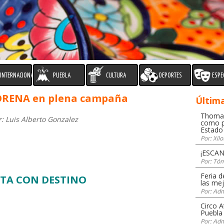
INTERNACIONAL
PUEBLA
CULTURA
DEPORTES
ESPE
MORENA en plena campaña
Última
Thomas
or: Luis Alberto Gonzalez
como p
Estado
Por: Xilo
¡ESCA
Por: Tóm
Feria d
ETA CON DESTINO
las mej
Por: Adm
Circo A
Puebla
Por: Adm