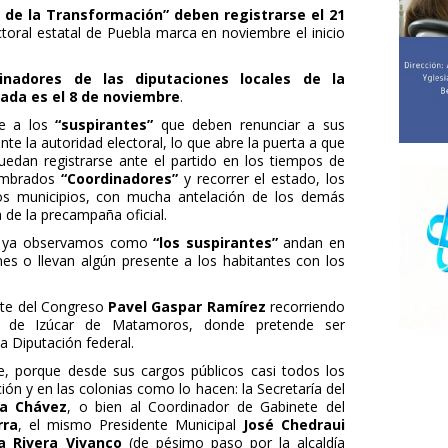
 de la Transformación” deben registrarse el 21
toral estatal de Puebla marca en noviembre el inicio
dinadores de las diputaciones locales de la
ada es el 8 de noviembre
.
e a los
“suspirantes”
que deben renunciar a sus
te la autoridad electoral, lo que abre la puerta a que
uedan registrarse ante el partido en los tiempos de
nombrados
“Coordinadores”
y recorrer el estado, los
 los municipios, con mucha antelación de los demás
 de la precampaña oficial.
al ya observamos como
“los suspirantes”
andan en
es o llevan algún presente a los habitantes con los
te del Congreso
Pavel Gaspar Ramírez
recorriendo
to de Izúcar de Matamoros, donde pretende ser
a Diputación federal.
e, porque desde sus cargos públicos casi todos los
ón y en las colonias como lo hacen: la Secretaría del
ía Chávez
, o bien al Coordinador de Gabinete del
rra
, el mismo Presidente Municipal
José Chedraui
a Rivera Vivanco
(de pésimo paso por la alcaldía