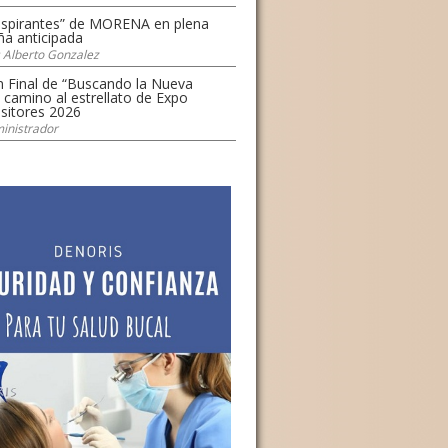
uspirantes” de MORENA en plena
a anticipada
s Alberto Gonzalez
n Final de “Buscando la Nueva
l camino al estrellato de Expo
itores 2026
inistrador