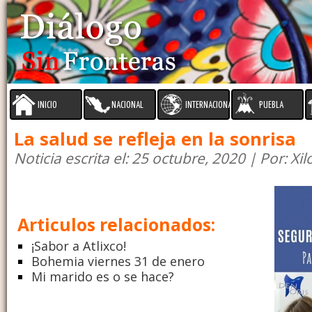
INICIO
NACIONAL
INTERNACIONAL
PUEBLA
La salud se refleja en la sonrisa
Noticia escrita el: 25 octubre, 2020 | Por: Xil
Articulos relacionados:
¡Sabor a Atlixco!
Bohemia viernes 31 de enero
Mi marido es o se hace?