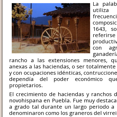
La pala
utiliz
frecue
composici
1643, s
referirs
producti
con agr
ganaderí
rancho a las extensiones menores, q
anexas a las haciendas, o ser totalmente
y con ocupaciones idénticas, contruccione
dependía del poder económico que
propietarios.
El crecimiento de haciendas y ranchos 
novohispana en Puebla. Fue muy destaca
a grado tal durante un largo periodo a s
denominaron como los graneros del virrei