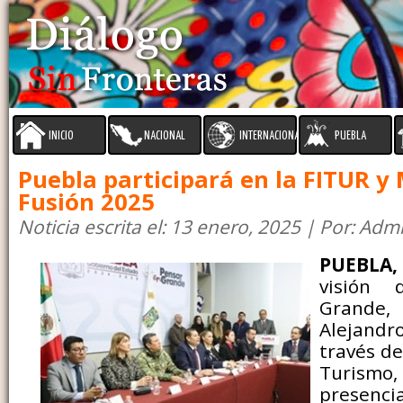
INICIO
NACIONAL
INTERNACIONAL
PUEBLA
Puebla participará en la FITUR y
Fusión 2025
Noticia escrita el: 13 enero, 2025 | Por: Adm
PUEBLA,
visión
Grande,
Alejan
través de
Turismo
presencia