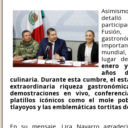
Asimismo
detall
partici
Fusión,
gastr
import
mundia
lugar de
enero y
años d
culinaria. Durante esta cumbre, el est
extraordinaria riqueza gastronómi
demostraciones en vivo, conferenc
platillos icónicos como el mole pob
tlayoyos y las emblemáticas tortitas d
En su mensaje, Lira Navarro agradec